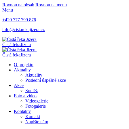
Rovnou na obsah
Rovnou na menu
Menu
+420 777 799 876
info@cistarekajizera.cz
Čistá řeka
Jizera
Čistá řeka
Jizera
O projektu
Aktuality
Aktuality
Poslední úspěšné akce
Akce
Soutěž
Foto a video
Videogalerie
Fotogalerie
Kontakty
Kontakt
Napište nám