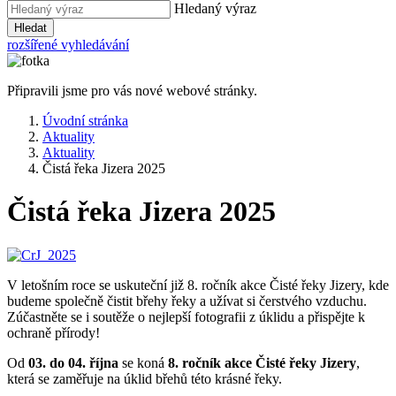
Hledaný výraz
Hledat
rozšířené vyhledávání
Připravili jsme pro vás nové webové stránky.
Úvodní stránka
Aktuality
Aktuality
Čistá řeka Jizera 2025
Čistá řeka Jizera 2025
V letošním roce se uskuteční již 8. ročník akce Čisté řeky Jizery, kde
budeme společně čistit břehy řeky a užívat si čerstvého vzduchu.
Zúčastněte se i soutěže o nejlepší fotografii z úklidu a přispějte k
ochraně přírody!
Od
03. do 04. října
se koná
8. ročník akce Čisté řeky Jizery
,
která se zaměřuje na úklid břehů této krásné řeky.