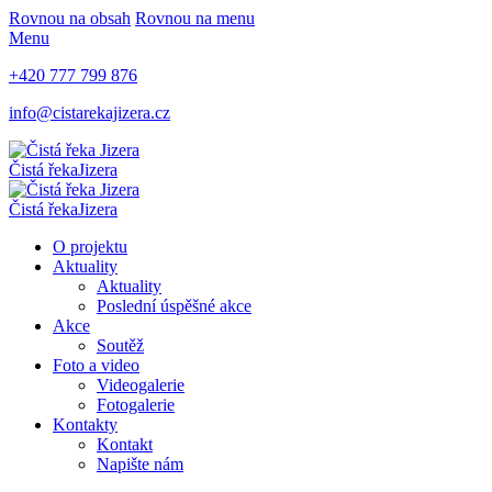
Rovnou na obsah
Rovnou na menu
Menu
+420 777 799 876
info@cistarekajizera.cz
Čistá řeka
Jizera
Čistá řeka
Jizera
O projektu
Aktuality
Aktuality
Poslední úspěšné akce
Akce
Soutěž
Foto a video
Videogalerie
Fotogalerie
Kontakty
Kontakt
Napište nám