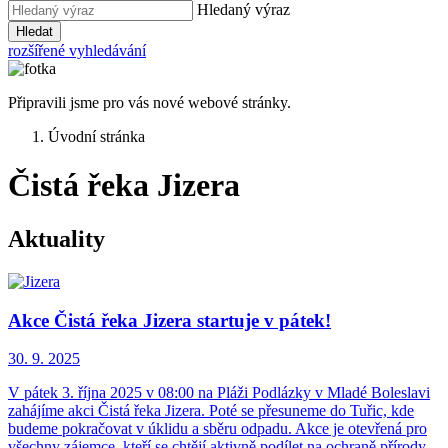
Hledaný výraz
Hledat
rozšířené vyhledávání
Připravili jsme pro vás nové webové stránky.
Úvodní stránka
Čistá řeka Jizera
Aktuality
Akce Čistá řeka Jizera startuje v pátek!
30. 9.
2025
V pátek 3. října 2025 v 08:00 na Pláži Podlázky v Mladé Boleslavi
zahájíme akci Čistá řeka Jizera. Poté se přesuneme do Tuřic, kde
budeme pokračovat v úklidu a sběru odpadu. Akce je otevřená pro
všechny zájemce, kteří se chtějí aktivně podílet na ochraně přírody.