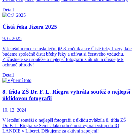
Detail
Čistá řeka Jizera 2025
9. 6.
2025
V letošním roce se uskuteční již 8. ročník akce Čisté řeky Jizery, kde
budeme společně čistit břehy řeky a užívat si čerstvého vzduchu.
Zúčastněte se i soutěže o nejlepší fotografii z úklidu a přispějte k
ochraně přírody!
Detail
8. třída ZŠ Dr. F. L. Riegra vyhrála soutěž o nejlepší
úklidovou fotografii
10. 12.
2024
V letošní soutěži o nejlepší fotografii z úklidu zvítězila 8. třída ZŠ
Dr. F. L. Riegra ze Semil. Jako odměnu si vybrali vstup do IQ
LANDIE v Liberci. Děkujeme za aktivní zapojení!